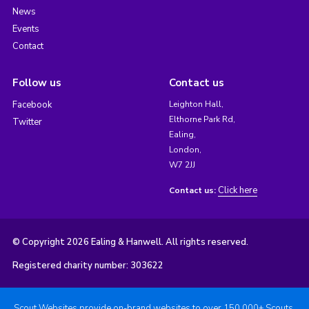
News
Events
Contact
Follow us
Contact us
Facebook
Leighton Hall,
Elthorne Park Rd,
Twitter
Ealing,
London,
W7 2JJ
Click here
Contact us:
© Copyright 2026 Ealing & Hanwell. All rights reserved.
Registered charity number: 303622
Scout Websites provide on-brand websites to over 150,000+ Scouts.