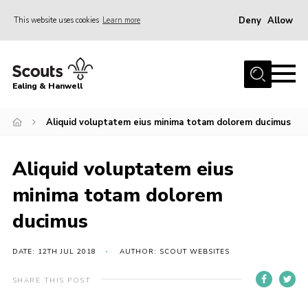
Deny
Allow
This website uses cookies
Learn more
Menu
Home
Ealing & Hanwell
About us
Join
Aliquid voluptatem eius minima totam dolorem ducimus
News
Aliquid voluptatem eius
Events
minima totam dolorem
Gallery
ducimus
Members Area
Our Campsite (Link)
DATE: 12TH JUL 2018
AUTHOR: SCOUT WEBSITES
Contact
SHARE THIS POST
Privacy Policy