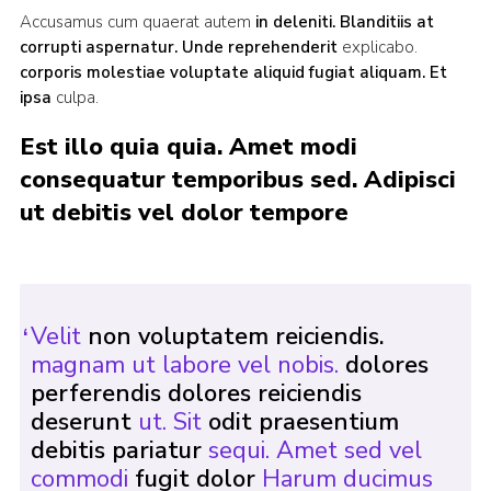
Accusamus cum quaerat autem
in deleniti. Blanditiis
at
Sitemap
corrupti aspernatur. Unde reprehenderit
explicabo.
corporis molestiae voluptate aliquid fugiat aliquam. Et
ipsa
culpa.
Est illo quia quia. Amet modi
consequatur temporibus sed. Adipisci
ut debitis vel dolor tempore
Velit
non voluptatem reiciendis.
magnam ut labore vel nobis.
dolores
perferendis dolores reiciendis
deserunt
ut. Sit
odit praesentium
debitis pariatur
sequi. Amet sed vel
commodi
fugit dolor
Harum ducimus