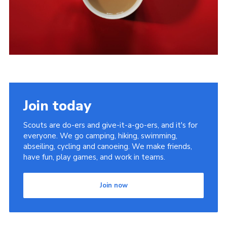
Join today
Scouts are do-ers and give-it-a-go-ers, and it's for
everyone. We go camping, hiking, swimming,
abseiling, cycling and canoeing. We make friends,
have fun, play games, and work in teams.
Join now